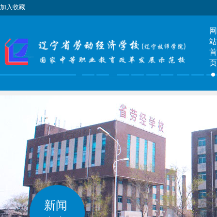
加入收藏
网
站
首
页
毕
业
风
采
新闻