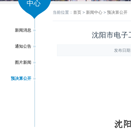
中心
当前位置：
首页
>
新闻中心
>
预决算公开
新闻消息
沈阳市电子工
通知公告
发布日期：
图片新闻
预决算公开