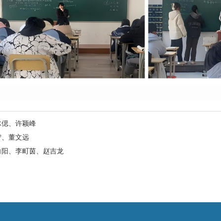
冰偲、许颖峰
宁、董文远
向阳、李町茵、赵吉龙