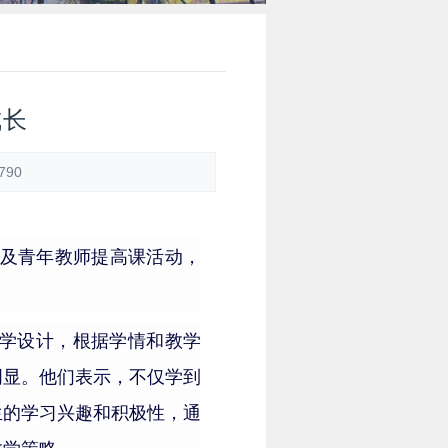
成长
790
及
青年教师提
高
课
活动，
学设计，根据学情和教学
明显。
他们
表示，不仅学到
生的学习兴趣和积极性
，
通