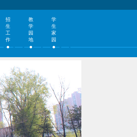
招
教
学
生
学
生
工
园
家
作
地
园