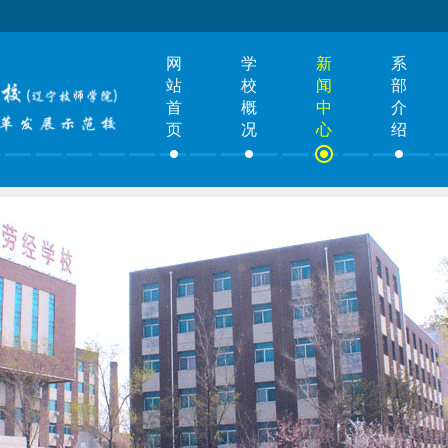
网
学
新
系
站
校
闻
部
首
概
中
介
页
况
心
绍
毕
信
示
业
息
范
风
公
专
采
开
题