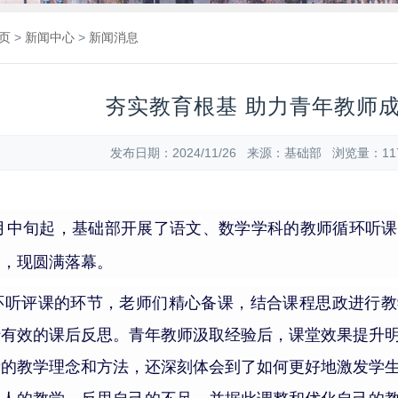
页
>
新闻中心
>
新闻消息
夯实教育根基 助力青年教师
发布日期：2024/11/26 来源：基础部 浏览量：
11
月中旬
起
，基础部开展
了
语文、数学学科
的
教师循环听课
余，现圆满落幕
。
环听评课的环节，老师们精心备课，结合课程思政进行教
行有效的课后反思
。
青年教师汲取经验后
，课堂效果提升
新的教学理念和方法，还深刻体会到了
如何更好地激发学