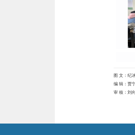
图 文：纪
编 辑：贾
审 核：刘