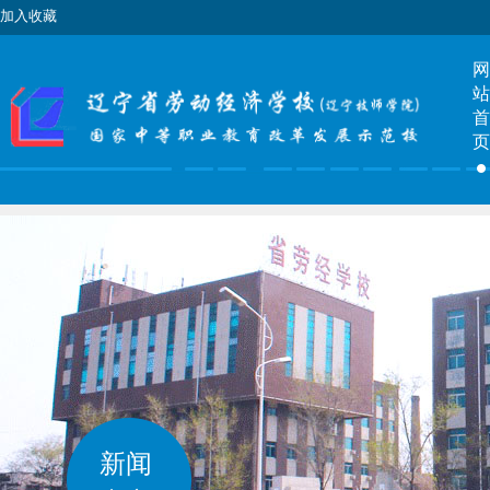
加入收藏
网
站
首
页
毕
业
风
采
新闻