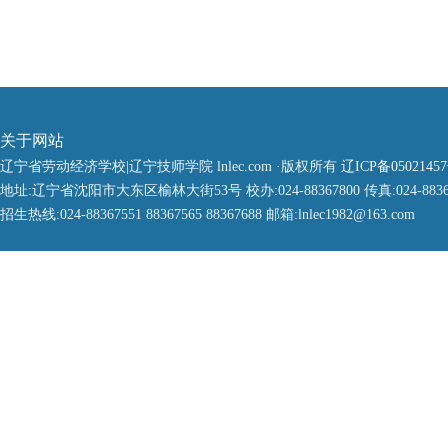
关于网站
辽宁省劳动经济学校|辽宁技师学院 lnlec.com ·版权所有
辽ICP备0502145
地址:辽宁省沈阳市大东区榆林大街53号 校办:024-88367800 传真:024-8836
招生热线:024-88367551 88367565 88367688 邮箱:lnlec1982@163.com