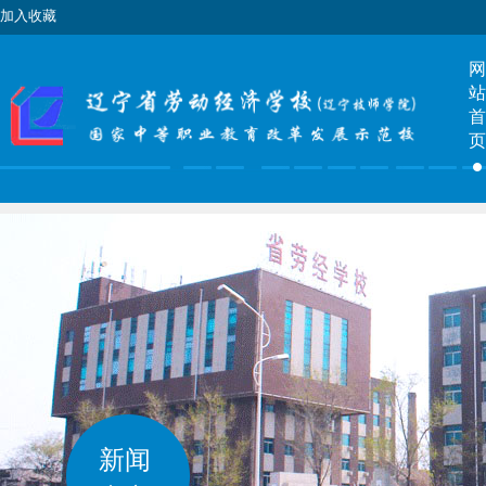
加入收藏
网
站
首
页
毕
业
风
采
新闻