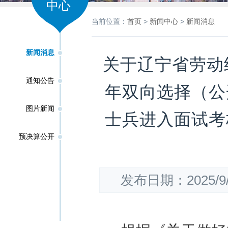
中心
当前位置：
首页
>
新闻中心
>
新闻消息
新闻消息
关于辽宁省劳动
通知公告
年双向选择（公
图片新闻
士兵进入面试考
预决算公开
发布日期：2025