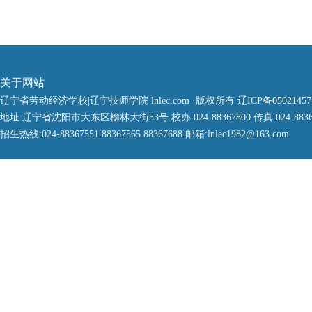
关于网站
辽宁省劳动经济学校|辽宁技师学院 lnlec.com ·版权所有
辽ICP备0502145
地址:辽宁省沈阳市大东区榆林大街53号 校办:024-88367800 传真:024-8836
招生热线:024-88367551 88367565 88367688 邮箱:lnlec1982@163.com