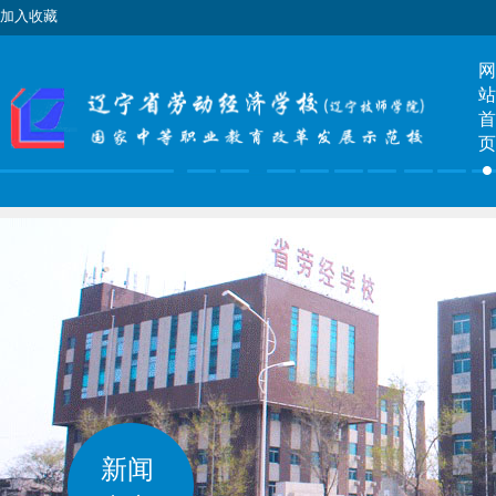
加入收藏
网
站
首
页
毕
业
风
采
新闻