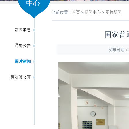
中心
当前位置：
首页
>
新闻中心
>
图片新闻
新闻消息
国家普
通知公告
发布日期：2
图片新闻
预决算公开