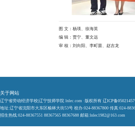
图 文：杨瑛、徐海英
编 辑：贾宁、董文远
审 核：刘向阳、李町茵、赵吉龙
关于网站
辽宁省劳动经济学校|辽宁技师学院 lnlec.com ·版权所有
辽ICP备0502145
地址:辽宁省沈阳市大东区榆林大街53号 校办:024-88367800 传真:024-8836
招生热线:024-88367551 88367565 88367688 邮箱:lnlec1982@163.com