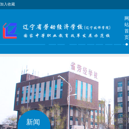
加入收藏
网
站
首
页
毕
业
风
采
新闻