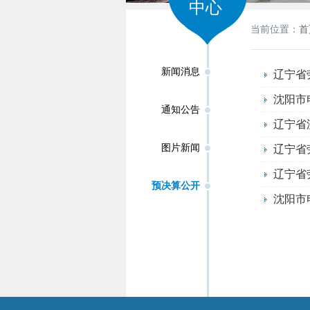
中心
当前位置：
首
新闻消息
辽宁省
沈阳市
通知公告
辽宁省
图片新闻
辽宁省
辽宁省
预决算公开
沈阳市